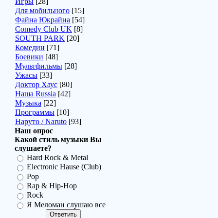
Игры
[28]
Для мобильного
[15]
Файна Юкрайна
[54]
Comedy Club UK
[8]
SOUTH PARK
[20]
Комедии
[71]
Боевики
[48]
Мультфильмы
[28]
Ужасы
[33]
Доктор Хаус
[80]
Наша Russia
[42]
Музыка
[22]
Программы
[10]
Наруто / Naruto
[93]
Наш опрос
Какой стиль музыки Вы
слушаете?
Hard Rock & Metal
Electronic Hause (Club)
Pop
Rap & Hip-Hop
Rock
Я Меломан слушаю все