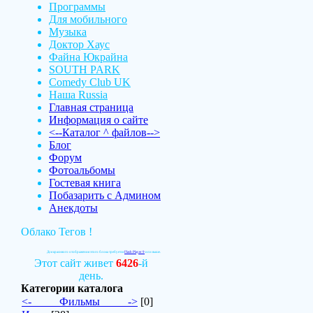
Программы
Для мобильного
Музыка
Доктор Хаус
Файна Юкрайна
SOUTH PARK
Comedy Club UK
Наша Russia
Главная страница
Информация о сайте
<--Каталог ^ файлов-->
Блог
Форум
Фотоальбомы
Гостевая книга
Побазарить с Админом
Анекдоты
Облако Тегов !
Для красивого отображения этого блока требуется
Flash Player 9
или выше.
Этот сайт живет
6426
-й
день.
Категории каталога
<-_____Фильмы_____->
[0]