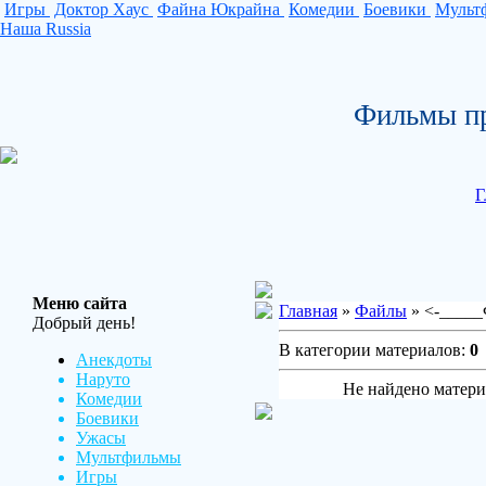
Игры
Доктор Хаус
Файна Юкрайна
Комедии
Боевики
Мульт
Наша Russia
Фильмы пр
Г
Меню сайта
Главная
»
Файлы
» <-____
Добрый день!
В категории материалов:
0
Анекдоты
Наруто
Не найдено матери
Комедии
Боевики
Ужасы
Мультфильмы
Игры