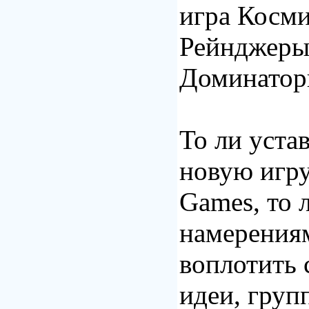
игра Косм
Рейнджеры
Доминаторы
То ли уста
новую игру
Games, то 
намерения
воплотить 
идеи, груп