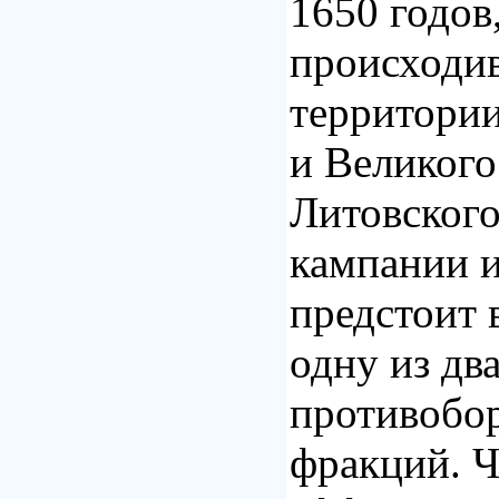
1650 годов
происходи
территори
и Великого
Литовского
кампании 
предстоит 
одну из дв
противобо
фракций. 