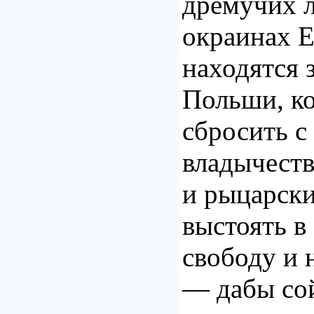
дремучих л
окраинах 
находятся 
Польши, к
сбросить с
владычест
и рыцарски
выстоять в
свободу и 
— дабы со