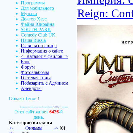
Программы
Для мобильного
Reign: Conf
Музыка
Доктор Хаус
Файна Юкрайна
SOUTH PARK
Comedy Club UK
Наша Russia
Главная страница
Информация о сайте
<--Каталог ^ файлов-->
Блог
Форум
Фотоальбомы
Гостевая книга
Побазарить с Админом
Анекдоты
Облако Тегов !
Для красивого отображения этого блока требуется
Flash Player 9
или выше.
Этот сайт живет
6426
-й
день.
Категории каталога
<-_____Фильмы_____->
[0]