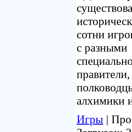
существов
историческ
сотни игр
с разными
специальн
правители,
полководцы
алхимики и
Игры
| Про