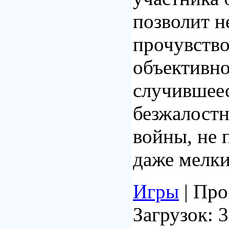
позволит н
прочувство
объективно
случившеес
безжалост
войны, не
даже мелк
Игры
| Про
Загрузок: 3