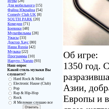
Игры
[28]
Для мобильного
[15]
Файна Юкрайна
[54]
Comedy Club UK
[8]
SOUTH PARK
[20]
Комедии
[71]
Боевики
[48]
Мультфильмы
[28]
Ужасы
[33]
Доктор Хаус
[80]
Наша Russia
[42]
Музыка
[22]
Об игре:
Программы
[10]
Наруто / Naruto
[93]
1350 год. 
Наш опрос
Какой стиль музыки Вы
разразивша
слушаете?
Hard Rock & Metal
Electronic Hause (Club)
Азии, добр
Pop
Rap & Hip-Hop
Европы и в
Rock
Я Меломан слушаю все