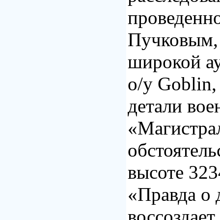
проведенн
Пучковым,
широкой ау
о/у Goblin
детали вое
«Магистра
обстоятель
высоте 323
«Правда о 
воссоздает