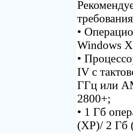
Рекоменду
требования
• Операцио
Windows XP
• Процессо
IV с тактов
ГГц или A
2800+;
• 1 Гб опе
(XP)/ 2 Гб (