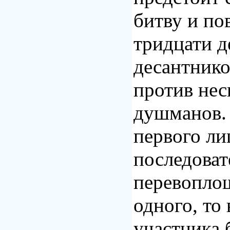
битву и по
тридцати д
десантник
против нес
душманов.
первого ли
последоват
перевоплощ
одного, то 
участника 