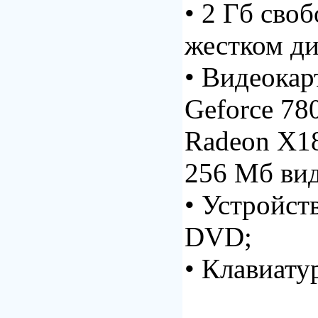
• 2 Гб сво
жестком ди
• Видеока
Geforce 78
Radeon X1
256 Мб ви
• Устройст
DVD;
• Клавиату