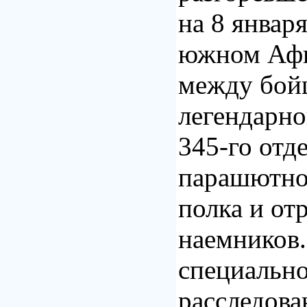
на 8 января
южном Афг
между бой
легендарно
345-го отд
парашютно
полка и от
наемников.
специальн
расследова