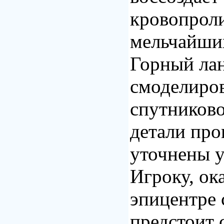
кровопроли
мельчайши
Горный ла
смоделиров
спутниково
детали пр
уточнены у
Игроку, ок
эпицентре 
предстоит 