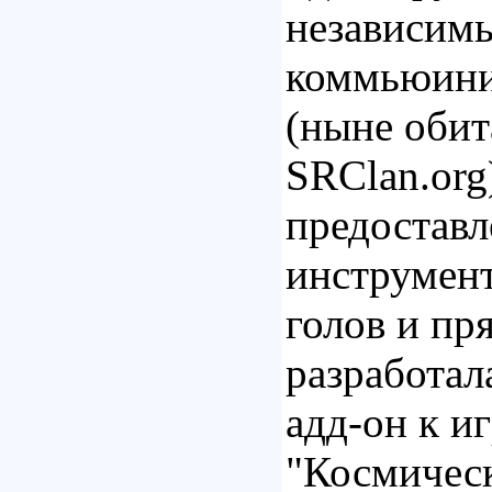
независимы
коммьюини
(ныне оби
SRClan.or
предоставл
инструмент
голов и пр
разработал
адд-он к и
"Космичес