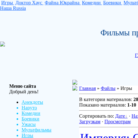
Игры
Доктор Хаус
Файна Юкрайна
Комедии
Боевики
Мульт
Наша Russia
Фильмы пр
Г
Меню сайта
Главная
»
Файлы
» Игры
Добрый день!
В категории материалов:
2
Анекдоты
Показано материалов:
1-10
Наруто
Комедии
Сортировать по:
Дате
·
На
Боевики
Загрузкам
·
Просмотрам
Ужасы
Мультфильмы
Империя: С
Игры