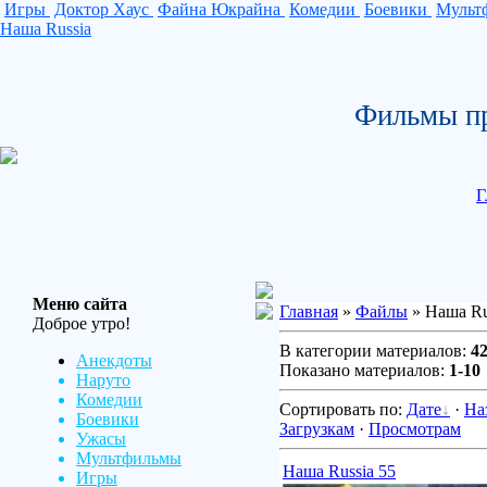
Игры
Доктор Хаус
Файна Юкрайна
Комедии
Боевики
Мульт
Наша Russia
Фильмы пр
Г
Меню сайта
Главная
»
Файлы
» Наша Ru
Доброе утро!
В категории материалов:
4
Анекдоты
Показано материалов:
1-10
Наруто
Комедии
Сортировать по:
Дате
·
На
Боевики
Загрузкам
·
Просмотрам
Ужасы
Мультфильмы
Наша Russia 55
Игры