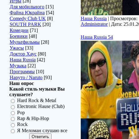
Игры
[28]
Для мобильного
[15]
Файна Юкрайна
[54]
Comedy Club UK
[8]
Наша Russia
| Просмотров: 7
Administrator
| Дата:
25.01.
SOUTH PARK
[20]
Комедии
[71]
Боевики
[48]
Наша Russia 54
Мультфильмы
[28]
Ужасы
[33]
Доктор Хаус
[80]
Наша Russia
[42]
Музыка
[22]
Программы
[10]
Наруто / Naruto
[93]
Наш опрос
Какой стиль музыки Вы
слушаете?
Hard Rock & Metal
Electronic Hause (Club)
Pop
Rap & Hip-Hop
Rock
Я Меломан слушаю все