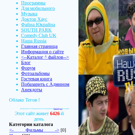
Программы
Для мобильного
Музыка
Доктор Хаус
Файна Юкрайна
SOUTH PARK
Comedy Club UK
Наша Russia
Главная страница
Информация о сайте
<--Каталог ^ файлов-->
Блог
Форум
Фотоальбомы
Гостевая книга
Побазарить с Админом
Анекдоты
Облако Тегов !
Для красивого отображения этого блока требуется
Flash Player 9
или выше.
Этот сайт живет
6426
-й
день.
Категории каталога
<-_____Фильмы_____->
[0]