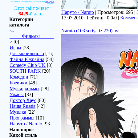
Для красивого отображения этого блока требуется
Flash Player 9
или выше.
Этот сайт живет
Наруто / Naruto
| Просмотров: 695 | 
6429
-й день.
17.07.2010
| Рейтинг: 0.0/0 |
Коммент
Категории
каталога
<-
Naruto.(103.seriya.iz.220).avi
_____Фильмы_____-
>
[0]
Игры
[28]
Для мобильного
[15]
Файна Юкрайна
[54]
Comedy Club UK
[8]
SOUTH PARK
[20]
Комедии
[71]
Боевики
[48]
Мультфильмы
[28]
Ужасы
[33]
Доктор Хаус
[80]
Наша Russia
[42]
Музыка
[22]
Программы
[10]
Наруто / Naruto
[93]
Наш опрос
Какой стиль