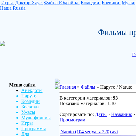
Игры
Доктор Хаус
Файна Юкрайна
Комедии
Боевики
Мульт
Наша Russia
Фильмы пр
Г
Меню сайта
Главная
»
Файлы
» Наруто / Naruto
Анекдоты
Наруто
В категории материалов:
93
Комедии
Показано материалов:
1-10
Боевики
Ужасы
Сортировать по:
Дате
·
Названию
Мультфильмы
Просмотрам
Игры
Программы
Naruto.(104.seriya.iz.220).avi
Для