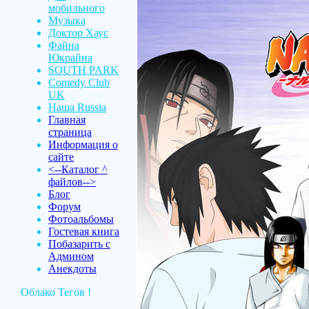
мобильного
Музыка
Доктор Хаус
Файна
Юкрайна
SOUTH PARK
Comedy Club
UK
Наша Russia
Главная
страница
Информация о
сайте
<--Каталог ^
файлов-->
Блог
Форум
Фотоальбомы
Гостевая книга
Побазарить с
Админом
Анекдоты
Облако Тегов !