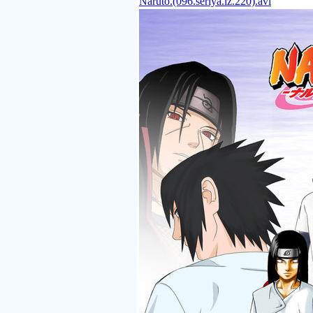
Naruto.(096.seriya.iz.220).avi