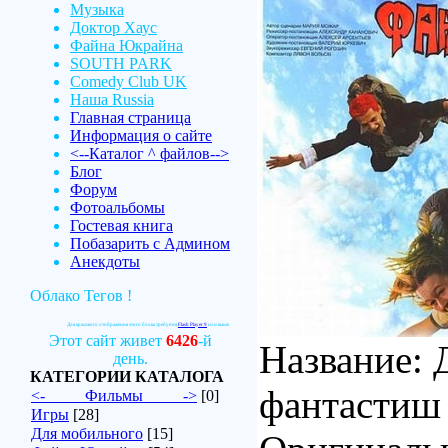
Музыка
Доктор Хаус
Файна Юкрайна
SOUTH PARK
Comedy Club UK
Наша Russia
Главная страница
Информация о сайте
<--Каталог ^ файлов-->
Блог
Форум
Фотоальбомы
Гостевая книга
Побазарить с Админом
Анекдоты
Облако Тегов !
Для красивого отображения этого блока требуется
Flash Player 9
или выше.
Этот сайт живет
6426
-й
Название:
день.
КАТЕГОРИИ КАТАЛОГА
фантастиш
<-_____Фильмы_____->
[0]
Игры
[28]
Для мобильного
[15]