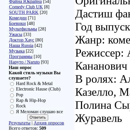
Оригинальн
Файна Юкрайна
[54]
Comedy Club UK
[8]
Дастиш фа
SOUTH PARK
[20]
Комедии
[71]
Год выпуск
Боевики
[48]
Мультфильмы
[28]
Ужасы
[33]
Жанр: ком
Доктор Хаус
[80]
Наша Russia
[42]
Режиссер: 
Музыка
[22]
Программы
[10]
Наруто / Naruto
[93]
Кананович
Наш опрос
Какой стиль музыки Вы
В ролях: А
слушаете?
Hard Rock & Metal
Казелло, М
Electronic Hause (Club)
Pop
Rap & Hip-Hop
Полина Сы
Rock
Я Меломан слушаю все
Журавель
Результаты
|
Архив опросов
Всего ответов:
509