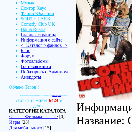
Музыка
Доктор Хаус
Файна Юкрайна
SOUTH PARK
Comedy Club UK
Наша Russia
Главная страница
Информация о сайте
<--Каталог ^ файлов-->
Блог
Форум
Фотоальбомы
Гостевая книга
Побазарить с Админом
Анекдоты
Облако Тегов !
Для красивого отображения этого блока требуется
Flash Player 9
или выше.
Этот сайт живет
6424
-й
Информаци
день.
КАТЕГОРИИ КАТАЛОГА
<-_____Фильмы_____->
[0]
Название: 
Игры
[28]
Для мобильного
[15]