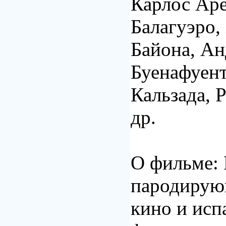
Карлос Аре
Балагуэро,
Байона, Ан
Буенафуент
Кальзада, 
др.
О фильме:
пародирую
кино и ис