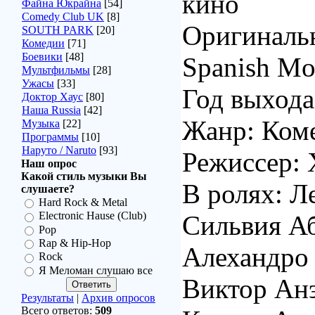
кино
Файна Юкрайна
[54]
Comedy Club UK
[8]
Оригинальн
SOUTH PARK
[20]
Комедии
[71]
Боевики
[48]
Spanish Mo
Мультфильмы
[28]
Ужасы
[33]
Год выхода
Доктор Хаус
[80]
Наша Russia
[42]
Жанр: Ком
Музыка
[22]
Программы
[10]
Наруто / Naruto
[93]
Режиссер: 
Наш опрос
Какой стиль музыки Вы
В ролях: Л
слушаете?
Hard Rock & Metal
Electronic Hause (Club)
Сильвия Аб
Pop
Rap & Hip-Hop
Алехандро
Rock
Я Меломан слушаю все
Виктор Анэ
Результаты
|
Архив опросов
Всего ответов:
509