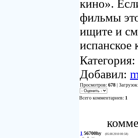
кино». Есл
фильмы это
ищите и см
испанское 
Категория
Добавил:
m
Просмотров:
678
| Загрузок
Всего комментариев:
1
комме
1
56700hy
(05.08.2010 00:58)