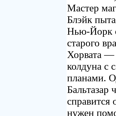
Мастер маг
Блэйк пыта
Нью-Йорк о
старого вр
Хорвата —
колдуна с
планами. О
Бальтазар ч
справится 
нужен пом