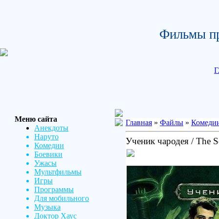
Фильмы пр
Г
Меню сайта
Главная
»
Файлы
»
Комеди
Анекдоты
Наруто
Ученик чародея / The So
Комедии
Боевики
Ужасы
Мультфильмы
Игры
Программы
Для мобильного
Музыка
Доктор Хаус