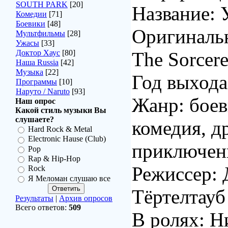
SOUTH PARK
[20]
Название: 
Комедии
[71]
Боевики
[48]
Оригинальн
Мультфильмы
[28]
Ужасы
[33]
Доктор Хаус
[80]
The Sorcere
Наша Russia
[42]
Музыка
[22]
Год выхода
Программы
[10]
Наруто / Naruto
[93]
Жанр: боев
Наш опрос
Какой стиль музыки Вы
слушаете?
комедия, д
Hard Rock & Metal
Electronic Hause (Club)
приключен
Pop
Rap & Hip-Hop
Режиссер:
Rock
Я Меломан слушаю все
Тёртелтауб
Результаты
|
Архив опросов
Всего ответов:
509
В ролях: Н