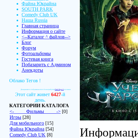
Файна Юкрайна
SOUTH PARK
Comedy Club UK
Наша Russia
Главная страница
Информация о сайте
<--Каталог ^ файлов-->
Блог
Форум
Фотоальбомы
Гостевая книга
Побазарить с Админом
Анекдоты
Облако Тегов !
Для красивого отображения этого блока требуется
Flash Player 9
или выше.
Этот сайт живет
6427
-й
день.
КАТЕГОРИИ КАТАЛОГА
<-_____Фильмы_____->
[0]
Игры
[28]
Для мобильного
[15]
Информаци
Файна Юкрайна
[54]
Comedy Club UK
[8]